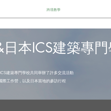
ign
特色學習
師資介紹
跨境教學
關於空設
室內設計組
數
&日本ICS建築專
本ICS建築專門學校共同舉辦了許多交流活動
國際工作營，以及日本當地的參訪行程