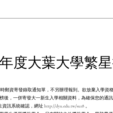
ign Home
新網頁
Featured learning
Teacher presentation
一
學年度大葉大學繁
9日以限時郵資寄發錄取通知單，不另辦理報到。欲放棄入學資
放榜後，一併寄發大一新生入學相關資料，為確保您的通訊
生資訊系統確認，網址
http://dyu.edu.tw/su18
。