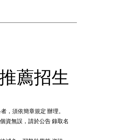
般
About vacancy
一般
More
星推薦招生
格者，須依簡章規定 辦理。
個資無誤，請於公告 錄取名