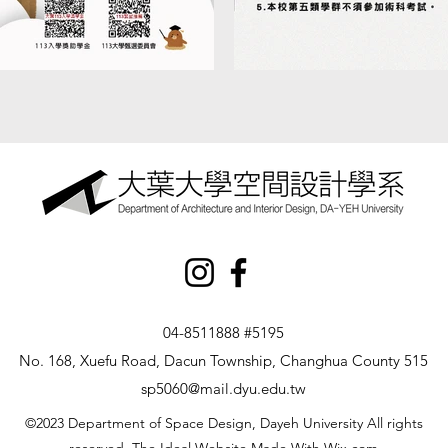
04-8511888 #5195
No. 168, Xuefu Road, Dacun Township, Changhua County 515
sp5060@mail.dyu.edu.tw
©2023 Department of Space Design, Dayeh University All rights