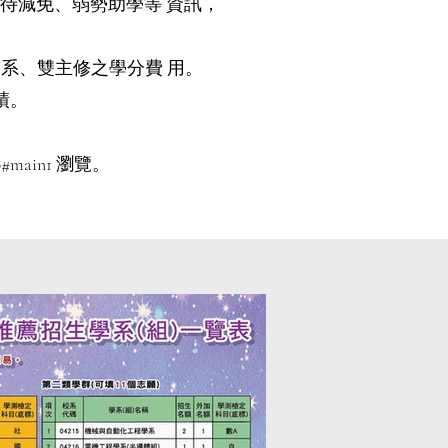
待減免、弱勢助學等 資訊，
系、雙主修之學分費 用。
績。
p#main1
瀏覽。