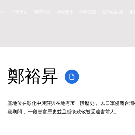
ign
特色學習
師資介紹
跨境教學
關於空設
室內設計組
數
鄭裕昇
基地位在彰化中興莊與在地有著一段歷史， 以日軍侵襲台灣
段期間， 一段豐富歷史並且感慨致敬被受迫害前人。