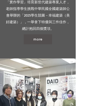
「實作學習」培育新世代建築專業人才，
老師指導學生挑戰中華民國全國建築師公
會舉辦的「2025學生競圖－幸福建築（美
好建築）」，一舉拿下特優與三件佳作，
總計抱回四個獎項。
more